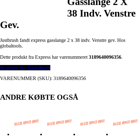
Gasslange 2 X
38 Indv. Venstre
Gev.
Justbrush fandt express gasslange 2 x 38 indv. Venstre gev. Hos
globaltools.
Dette produkt fra Express har varenummeret
3189640096356
.
Se prisen hos Globaltools
VARENUMMER (SKU):
3189640096356
ANDRE KØBTE OGSÅ