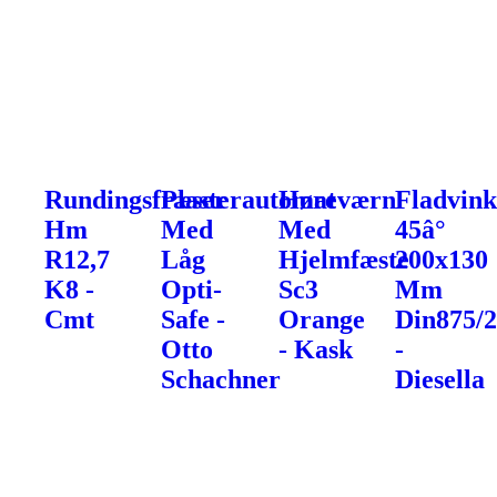
Rundingsfræser
Plasterautomat
Høreværn
Fladvink
Hm
Med
Med
45â°
R12,7
Låg
Hjelmfæste
200x130
K8 -
Opti-
Sc3
Mm
Cmt
Safe -
Orange
Din875/
Otto
- Kask
-
Schachner
Diesella