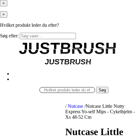
×
×
Hvilket produkt leder du efter?
Søg efter:
JUSTBRUSH
JUSTBRUSH
JUSTBRUSH
JUSTBRUSH
Søg
/
Nutcase
/
Nutcase Little Nutty
Express Yo-self Mips - Cykelhjelm -
Xs 48-52 Cm
Nutcase Little