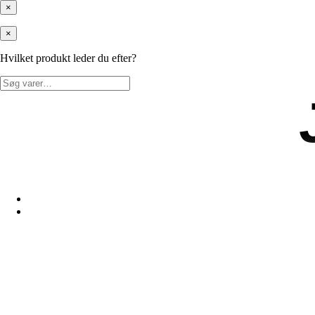
×
×
Hvilket produkt leder du efter?
Søg
efter: